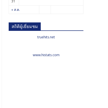
31
« ส.ค.
สถิติผู้เยี่ยมชม
truehits.net
www.histats.com