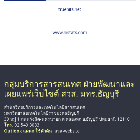
truehits.net
www.histats.com
กลุ่มบริการสารสนเทศ ฝ่ายพัฒนาและ
เผยแพร่เว็บไซต์ สวส. มทร.ธัญบุรี
สำนักวิทยบริการและเทคโนโลยีสารสนเทศ
มหาวิทยาลัยเทคโนโลยีราชมงคลธัญบุรี
39 หมู่ 1 ถนนรังสิต-นครนายก ต.คลองหก อ.ธัญบุรี ปทุมธานี 12110
โทร.
02 549 3083
Outlook แผนก ใช้คำค้น
สวส-website