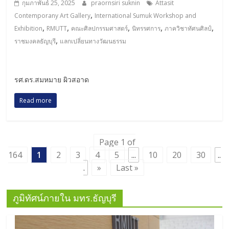
กุมภาพันธ์ 25, 2025
praornsiri suknin
Attasit
,
Contemporany Art Gallery
International Sumuk Workshop and
,
,
,
,
,
Exhibition
RMUTT
คณะศิลปกรรมศาสตร์
นิทรรศการ
ภาควิชาทัศนศิลป์
,
ราชมงคลธัญบุรี
แลกเปลี่ยนทางวัฒนธรรม
รศ.ดร.สมหมาย ผิวสอาด
Read more
Page 1 of
164
1
2
3
4
5
...
10
20
30
..
.
»
Last »
ภูมิทัศน์ภายใน มทร.ธัญบุรี