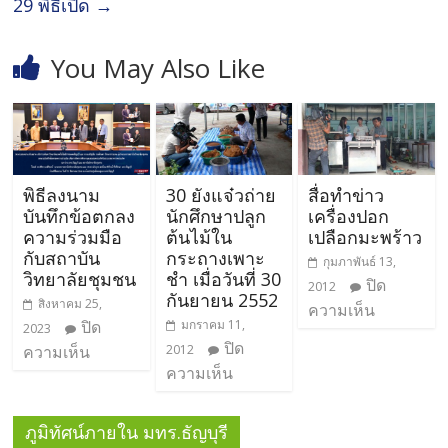
29 พิธีเปิด
→
You May Also Like
พิธีลงนาม
30 ยังแจ๋วถ่าย
สื่อทำข่าว
บันทึกข้อตกลง
นักศึกษาปลูก
เครื่องปอก
ความร่วมมือ
ต้นไม้ใน
เปลือกมะพร้าว
กับสถาบัน
กระถางเพาะ
กุมภาพันธ์ 13,
วิทยาลัยชุมชน
ชำ เมื่อวันที่ 30
ปิด
2012
กันยายน 2552
สิงหาคม 25,
ความเห็น
ปิด
มกราคม 11,
2023
ปิด
ความเห็น
2012
ความเห็น
ภูมิทัศน์ภายใน มทร.ธัญบุรี