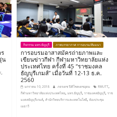
กิจกรรม มทร.ธัญบุรี
ภาพบรรยากาศ การอบรม/สัมมนา
าร
การอบรมอาสาสมัครถ่ายภาพและ
ุ่น
เขียนข่าวกีฬา กีฬามหาวิทยาลัยแห่ง
ประเทศไทย ครั้งที่ 45 “ราชมงคล
ธัญบุรีเกมส์” เมื่อวันที่ 12-13 ธ.ค.
,
T
2560
,
มกราคม 10, 2018
ภธรเดช ปิติโชคเดชอุดม
RMUTT
,
,
,
กีฬามหาวิทยาลัยแห่งประเทศไทย
มทร.ธัญบุรี
ราชมงคลธัญบุรี
ราช
,
,
มงคลธัญบุรีเกมส์
สำนักวิทยบริการและเทคโนโลยี
ห้องประชุม
เมธาวี