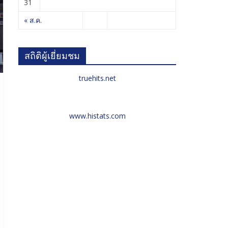
31
« ส.ค.
สถิติผู้เยี่ยมชม
truehits.net
www.histats.com