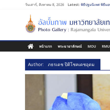
วันเสาร์, สิงหาคม 8, 2026
Latest:
พิธีปฐมนิเทศ พิธีมอ
การประกวดทูตกิจก
โครงการแลกเปลี่ย
รับน้องเข้าคณะศิล
พิธีปฐมนิเทศ พิธีมอ
หน้าแรก
พระฉายาลักษณ์
MOU
RMU
Author:
ภธรเดช ปิติโชคเดชอุดม