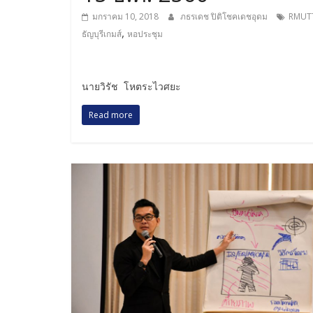
มกราคม 10, 2018
ภธรเดช ปิติโชคเดชอุดม
RMUT
,
ธัญบุรีเกมส์
หอประชุม
นายวิรัช โหตระไวศยะ
Read more