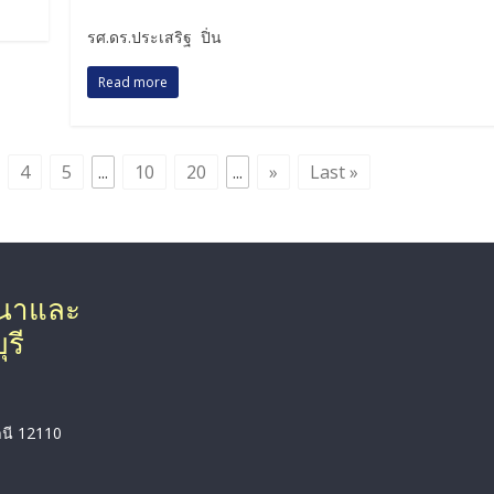
รศ.ดร.ประเสริฐ ปิ่น
Read more
4
5
...
10
20
...
»
Last »
ฒนาและ
รี
านี 12110