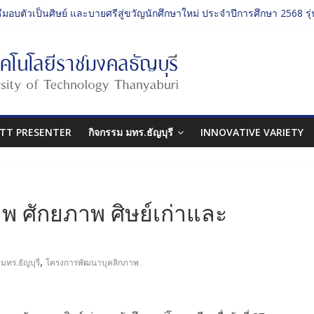
ธีมอบตัวเป็นศิษย์ และบายศรีสู่ขวัญนักศึกษาใหม่ ประจำปีการศึกษา 2568 รุ่น
ิจกรรม ประจำปีการศึกษา 2568 “RMUTT Freshy 2025 Time to Nine-T”
ี่ยนเรียนรู้บทบาทของกรรมการสภามหาวิทยาลัยเทคโนโลยีราชมงคลธัญบุ
ศิลปกรรมศาสตร์ “โยนลูกรักษ์”
ธีมอบตัวเป็นศิษย์ และบายศรีสู่ขวัญนักศึกษาใหม่ ประจำปีการศึกษา 2568 รุ่น
TT PRESENTER
กิจกรรม มทร.ธัญบุรี
INNOVATIVE VARIETY
 ศักยภาพ ศิษย์เก่าและ
,
,
มทร.ธัญบุรี
โครงการพัฒนาบุคลิกภาพ