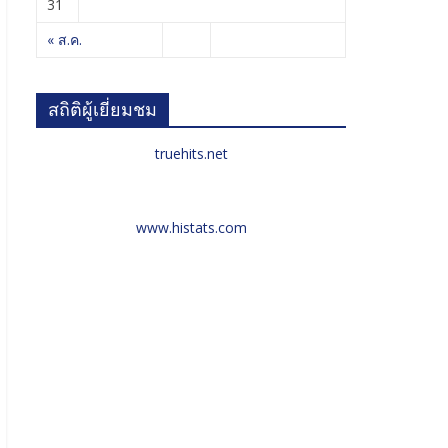
31
« ส.ค.
สถิติผู้เยี่ยมชม
truehits.net
www.histats.com