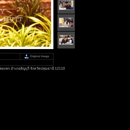
Original Image
องหก อำเภอธัญบุรี จังหวัดปทุมธานี 12110