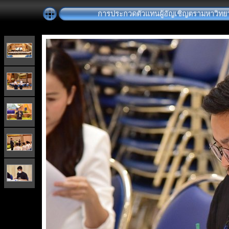
การประกวดตัวแทนผู้อัญเชิญตรามหาวิทยา