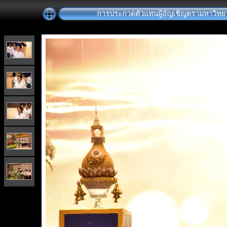
การประกวดตัวแทนผู้อัญเชิญตรามหาวิทยา