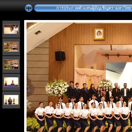
การประกวดตัวแทนผู้อัญเชิญตรามหาวิทยา