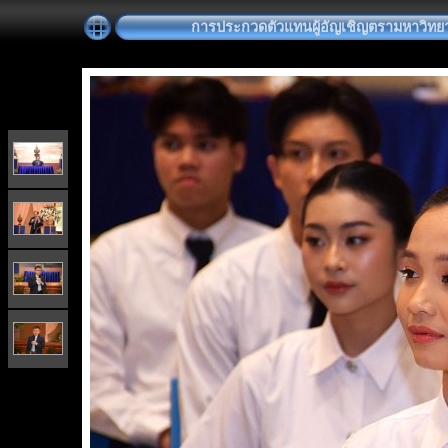
การประกวดตัวแทนผู้อัญเชิญตรามหาวิทยา