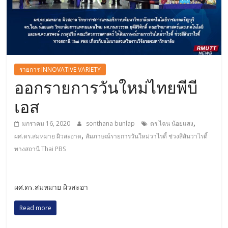
รายการ INNOVATIVE VARIETY
ออกรายการวันใหม่ไทยพีบี
เอส
,
มกราคม 16, 2020
sonthana bunlap
ดร.ไฉน น้อยแสง
,
ผศ.ดร.สมหมาย ผิวสะอาด
สัมภาษณ์รายการวันใหม่วาไรตี้ ช่วงสีสันวาไรตี้
ทางสถานี Thai PBS
ผศ.ดร.สมหมาย ผิวสะอา
Read more