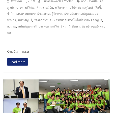
,
สิงหาคม 30, 2019
Surassawadee Yodsri
ความร่วมมือ
คุณ
,
,
,
ภูวนัฐ เบญจางค์วิศณุ
ด้านงานวิจัย
นวัตกรรม
บริษัท สยามคูโบต้า ลีสซิ่ง
,
,
,
จำกัด
ผศ.ดร.สมหมาย ผิวสะอาด
ผู้จัดการ
ฝ่ายทรัพยากรณ์บุคคลและ
,
,
,
บริหาร
มทร.ธัญบุรี
รองอธิการบดีมหาวิทยาลัยเทคโนโลยีราชมงคลธัญบุรี
,
,
ลงนาม
สนับสนุนการฝึกประสบการณ์วิชาชีพแก่นักศึกษา
ห้องประชุมมังคลอุ
บล
ร่วมมือ – ผศ.ด
Read more