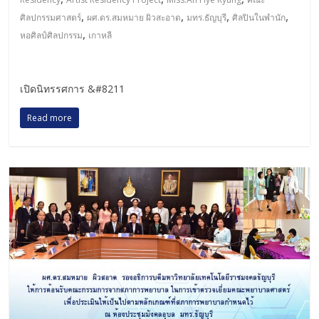
,
,
,
,
ศิลปกรรมศาสตร์
ผศ.ดร.สมหมาย ผิวสะอาด
มทร.ธัญบุรี
ศิลปินในพำนัก
,
หอศิลป์ศิลปกรรม
เกาหลี
เปิดนิทรรศการ &#8211
Read more