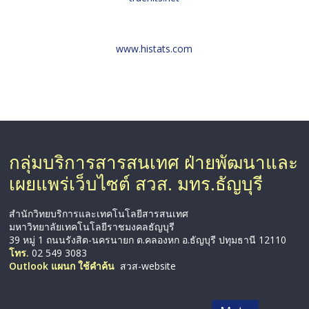
www.histats.com
กลุ่มบริการสารสนเทศ ฝ่ายพัฒนาและ
เผยแพร่เว็บไซต์ สวส. มทร.ธัญบุรี
สำนักวิทยบริการและเทคโนโลยีสารสนเทศ
มหาวิทยาลัยเทคโนโลยีราชมงคลธัญบุรี
39 หมู่ 1 ถนนรังสิต-นครนายก ต.คลองหก อ.ธัญบุรี ปทุมธานี 12110
โทร.
02 549 3083
Outlook แผนก ใช้คำค้น
สวส-website