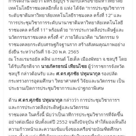
การจัดงาน เผยว่า มทร.ธัญบุรี ร่วมกับเครือข่ายมหาวิทยาลัย
เทคโนโลยีราชมงคลอีกทั้ง 8 แห่ง ได้จัด “การประชุมวิชาการ
ระดับชาติมหาวิทยาลัยเทคโนโลยีราชมงคล ครั้งที่ 12” และ
“การประชุมวิชาการระดับนานาชาติมหาวิทยาลัยเทคโนโลยี
ราชมงคล ครั้งที่ 11” พร้อมด้วย “การประกวดสิ่งประดิษฐ์และ
นวัตกรรมราชมงคล ครั้งที่ 4” ภายใต้แนวคิด “นวัตกรรม 9
ราชมงคลยกระดับเศรษฐกิจฐานราก สร้างสังคมคุณภาพอย่าง
ยั่งยืน ระหว่างวันที่ 18-20 พ.ค. 2565
ณ โรงแรมรอยัล คลิฟ แกรนด์ โฮเต็ล เมืองพัทยา จ.ชลบุรี โดย
ได้รับเกียรติจาก
นายภัครธรณ์ เทียนไชย
ผู้ว่าราชการจังหวัด
ชลบุรี กล่าวต้อนรับ และ
ศ.ดร.ศุภชัย ปทุมนากุล
รองปลัด
กระทรวงการอุดมศึกษา วิทยาศาสตร์ วิจัยและนวัตกรรม เป็น
ประธานเปิดการประชุมวิชาการและปาฐกถาพิเศษ
ด้าน
ศ.ดร.ศุภชัย ปทุมนากุล
กล่าวว่า การประชุมวิชาการฯ
และการประกวดสิ่งประดิษฐ์และนวัตกรรม
ราชมงคล ในครั้งนี้ นับว่าเป็นเวทีการประชุมวิชาการที่จัดขึ้น
อย่างต่อเนื่อง นับตั้งแต่ปี 2552 จนถึงปัจจุบัน ทำให้มองเห็นถึง
ความก้าวหน้าและความเข้มแข็งของเครือข่ายบัณฑิตศึกษา