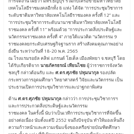
การจัดงาน เผยว่า มทร.ธัญบุรี ร่วมกับเครือข่ายมหาวิทยาลัย
เทคโนโลยีราชมงคลอีกทั้ง 8 แห่ง ได้จัด “การประชุมวิชาการ
ระดับชาติมหาวิทยาลัยเทคโนโลยีราชมงคล ครั้งที่ 12” และ
“การประชุมวิชาการระดับนานาชาติมหาวิทยาลัยเทคโนโลยี
ราชมงคล ครั้งที่ 11” พร้อมด้วย “การประกวดสิ่งประดิษฐ์และ
นวัตกรรมราชมงคล ครั้งที่ 4” ภายใต้แนวคิด “นวัตกรรม 9
ราชมงคลยกระดับเศรษฐกิจฐานราก สร้างสังคมคุณภาพอย่าง
ยั่งยืน ระหว่างวันที่ 18-20 พ.ค. 2565
ณ โรงแรมรอยัล คลิฟ แกรนด์ โฮเต็ล เมืองพัทยา จ.ชลบุรี โดย
ได้รับเกียรติจาก
นายภัครธรณ์ เทียนไชย
ผู้ว่าราชการจังหวัด
ชลบุรี กล่าวต้อนรับ และ
ศ.ดร.ศุภชัย ปทุมนากุล
รองปลัด
กระทรวงการอุดมศึกษา วิทยาศาสตร์ วิจัยและนวัตกรรม เป็น
ประธานเปิดการประชุมวิชาการและปาฐกถาพิเศษ
ด้าน
ศ.ดร.ศุภชัย ปทุมนากุล
กล่าวว่า การประชุมวิชาการฯ
และการประกวดสิ่งประดิษฐ์และนวัตกรรม
ราชมงคล ในครั้งนี้ นับว่าเป็นเวทีการประชุมวิชาการที่จัดขึ้น
อย่างต่อเนื่อง นับตั้งแต่ปี 2552 จนถึงปัจจุบัน ทำให้มองเห็นถึง
ความก้าวหน้าและความเข้มแข็งของเครือข่ายบัณฑิตศึกษา