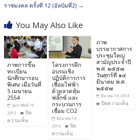
ราชมงคล ครั้งที่ 12 (อัลบัมที่2)
→
You May Also Like
ภาพ
บรรยากาศการ
ประชุมใหญ่
สามัญประจำปี
ภาพการขึ้น
โครงการฝึก
พ.ศ. ๒๕๕๗
ทะเบียน
อบรมเชิง
วันศุกร์ที่ ๑๔
นักศึกษารอบ
ปฏิบัติการการ
มีนาคม พ.ศ.
พิเศษ เมื่อวันที่
เชื่อมไฟฟ้า
๒๕๕๗
5 เมษายน
ด้วยลวดหุ้ม
มีนาคม 19, 2014
2554
ฟลั๊กซ์ และ
ปิดความเห็น
กระบวนการ
กุมภาพันธ์ 15,
เชื่อม CO2
ปิด
2012
มิถุนายน 14,
ความเห็น
ปิด
2013
ความเห็น