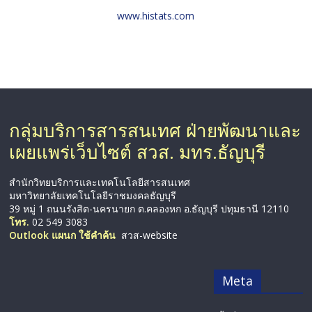
www.histats.com
กลุ่มบริการสารสนเทศ ฝ่ายพัฒนาและ
เผยแพร่เว็บไซต์ สวส. มทร.ธัญบุรี
สำนักวิทยบริการและเทคโนโลยีสารสนเทศ
มหาวิทยาลัยเทคโนโลยีราชมงคลธัญบุรี
39 หมู่ 1 ถนนรังสิต-นครนายก ต.คลองหก อ.ธัญบุรี ปทุมธานี 12110
โทร.
02 549 3083
Outlook แผนก ใช้คำค้น
สวส-website
Meta