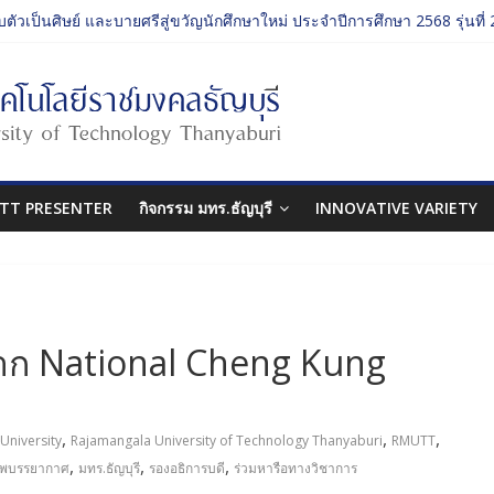
บตัวเป็นศิษย์ และบายศรีสู่ขวัญนักศึกษาใหม่ ประจำปีการศึกษา 2568 รุ่นที่ 
รรม ประจำปีการศึกษา 2568 “RMUTT Freshy 2025 Time to Nine-T”
นเรียนรู้บทบาทของกรรมการสภามหาวิทยาลัยเทคโนโลยีราชมงคลธัญบุรี
ปกรรมศาสตร์ “โยนลูกรักษ์”
บตัวเป็นศิษย์ และบายศรีสู่ขวัญนักศึกษาใหม่ ประจำปีการศึกษา 2568 รุ่นที่ 
TT PRESENTER
กิจกรรม มทร.ธัญบุรี
INNOVATIVE VARIETY
รจาก National Cheng Kung
,
,
,
University
Rajamangala University of Technology Thanyaburi
RMUTT
,
,
,
พบรรยากาศ
มทร.ธัญบุรี
รองอธิการบดี
ร่วมหารือทางวิชาการ