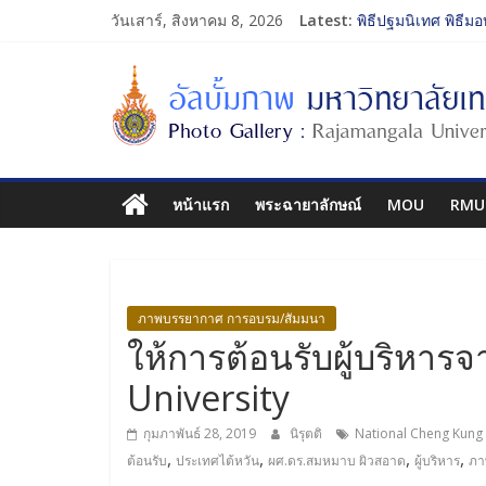
วันเสาร์, สิงหาคม 8, 2026
Latest:
พิธีปฐมนิเทศ พิธีมอ
การประกวดทูตกิจก
โครงการแลกเปลี่ย
รับน้องเข้าคณะศิล
พิธีปฐมนิเทศ พิธีมอ
หน้าแรก
พระฉายาลักษณ์
MOU
RMU
ภาพบรรยากาศ การอบรม/สัมมนา
ให้การต้อนรับผู้บริหา
University
กุมภาพันธ์ 28, 2019
นิรุตติ
National Cheng Kung 
,
,
,
,
ต้อนรับ
ประเทศไต้หวัน
ผศ.ดร.สมหมาบ ผิวสอาด
ผู้บริหาร
ภา