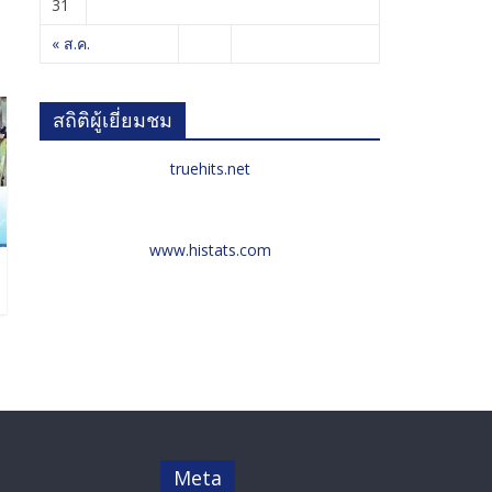
31
« ส.ค.
สถิติผู้เยี่ยมชม
truehits.net
www.histats.com
Meta