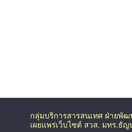
กลุ่มบริการสารสนเทศ ฝ่ายพั
เผยแพร่เว็บไซต์ สวส. มทร.ธัญบุ