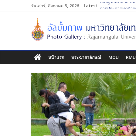
วันเสาร์, สิงหาคม 8, 2026
Latest:
พิธีปฐมนิเทศ พิธีมอ
การประกวดทูตกิจก
โครงการแลกเปลี่ย
รับน้องเข้าคณะศิล
พิธีปฐมนิเทศ พิธีมอ
หน้าแรก
พระฉายาลักษณ์
MOU
RMU