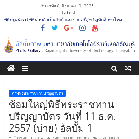
วันอาทิตย์, สิงหาคม 9, 2026
Latest:
พิธีปฐมนิเทศ พิธีมอบตัวเป็นศิษย์ และบายศรีสู่ขวัญนักศึกษาใหม่
ประจำปีการศึกษา 2568 รุ่นที่ 2
การประกวดทูตกิจกรรม ประจำปีการศึกษา 2568 “RMUTT Freshy
2025 Time to Nine-T”
โครงการแลกเปลี่ยนเรียนรู้บทบาทของกรรมการสภามหาวิทยาลัย
เทคโนโลยีราชมงคลธัญบุรี
รับน้องเข้าคณะศิลปกรรมศาสตร์ “โยนลูกรักษ์”
พิธีปฐมนิเทศ พิธีมอบตัวเป็นศิษย์ และบายศรีสู่ขวัญนักศึกษาใหม่
ประจำปีการศึกษา 2568 รุ่นที่ 3
ภาพพิธีพระราชทานปริญญาบัตร
ซ้อมใหญ่พิธีพระราชทาน
ปริญญาบัตร วันที่ 11 ธ.ค.
2557 (บ่าย) อัลบั้ม 1
,
ธันวาคม 11, 2014
Yanipha Junbumrung
Graduation