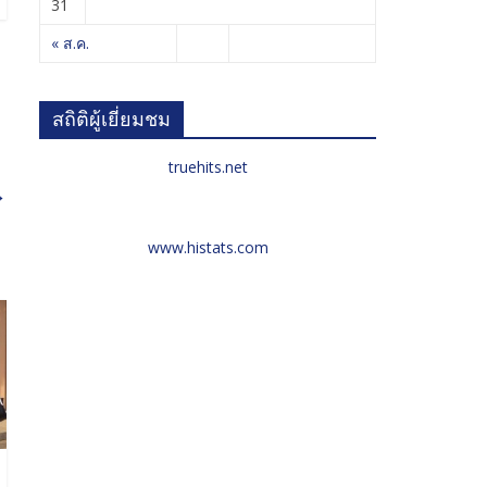
31
« ส.ค.
สถิติผู้เยี่ยมชม
truehits.net
→
www.histats.com