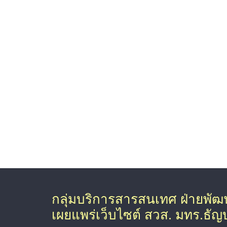
กลุ่มบริการสารสนเทศ ฝ่ายพั
เผยแพร่เว็บไซต์ สวส. มทร.ธัญบุ