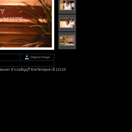
Original Image
องหก อำเภอธัญบุรี จังหวัดปทุมธานี 12110