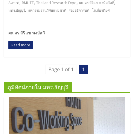
,
,
,
,
Award
RMUTT
Thailand Research Expo
ผศ.ดร.สิริแข พงษ์สวัสดิ์
,
,
,
มทร.ธัญบุรี
มหกรรมงานวิจัยแห่งชาติ
รองอธิการบดี
โล่เกียรติยศ
ผศ.ดร.สิริแข พงษ์สวั
Read more
Page 1 of 1
1
ภูมิทัศน์ภายใน มทร.ธัญบุรี