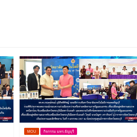
MOU
กิจกรรม มทร.ธัญบุรี