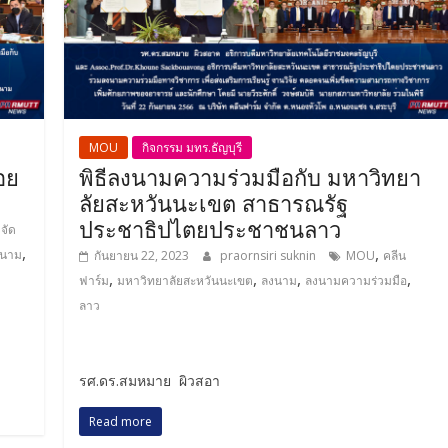
MOU
กิจกรรม มทร.ธัญบุรี
อย
พิธีลงนามความร่วมมือกับ มหาวิทยา
ลัยสะหวันนะเขต สาธารณรัฐ
ประชาธิปไตยประชาชนลาว
จัด
,
,
งนาม
กันยายน 22, 2023
praornsiri suknin
MOU
คลีน
,
,
,
,
ฟาร์ม
มหาวิทยาลัยสะหวันนะเขต
ลงนาม
ลงนามความร่วมมือ
ลาว
รศ.ดร.สมหมาย ผิวสอา
Read more