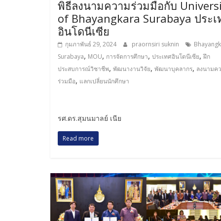
พิธีลงนามความร่วมมือกับ Univers
of Bhayangkara Surabaya ประเ
อินโดนีเซีย
กุมภาพันธ์ 29, 2024
praornsiri suknin
Bhayangk
,
,
,
,
Surabaya
MOU
การจัดการศึกษา
ประเทศอินโดนีเซีย
ฝึก
,
,
,
ประสบการณ์วิชาชีพ
พัฒนางานวิจัย
พัฒนาบุคลากร
ลงนามค
,
ร่วมมือ
แลกเปลี่ยนนักศึกษา
รศ.ดร.สุมนมาลย์ เนีย
Read more