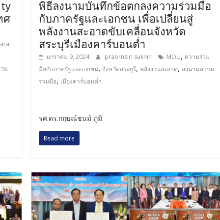
ity
พิธีลงนามบันทึกข้อตกลงความร่วมมือ
ทศ
กับภาครัฐและเอกชน เพื่อเปลี่ยนสู่
พลังงานสะอาดขับเคลื่อนจังหวัด
สระบุรีเมืองคาร์บอนต่ำ
ara
,
มกราคม 9, 2024
praornsiri suknin
MOU
ความร่วม
,
,
,
วาม
มือกับภาครัฐและเอกชน
จังหวัดสระบุรี
พลังงานสะอาด
ลงนามความ
,
ร่วมมือ
เมืองคาร์บอนต่ำ
รศ.ดร.กฤษณ์ชนม์ ภูมิ
Read more