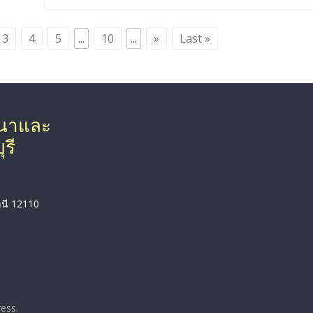
3
4
5
...
10
...
»
Last »
ฒนาและ
รี
านี 12110
ess
.