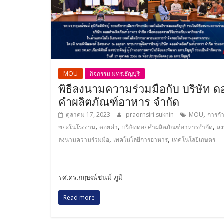
MOU
กิจกรรม มทร.ธัญบุรี
พิธีลงนามความร่วมมือกับ บริษัท ด
คำผลิตภัณฑ์อาหาร จำกัด
,
ตุลาคม 17, 2023
praornsiri suknin
MOU
การกำ
,
,
,
ขยะในโรงงาน
ดอยคำ
บริษัทดอยคำผลิตภัณฑ์อาหารจำกัด
ล
,
,
ลงนามความร่วมมือ
เทคโนโลยีการอาหาร
เทคโนโลยีเกษตร
รศ.ดร.กฤษณ์ชนม์ ภูมิ
Read more