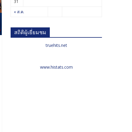
31
« ส.ค.
สถิติผู้เยี่ยมชม
truehits.net
www.histats.com