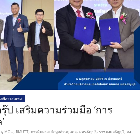
โลยีสารสนเทศ
กรุ๊ป เสริมความร่วมมือ ‘การ
’
,
,
,
,
,
,
p
MOU
RMUTT
การคุ้มครองข้อมูลส่วนบุคคล
มทร.ธัญบุรี
ราชมงคลธัญบุรี
ลง