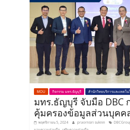
MOU
กิจกรรม มทร.ธัญบุรี
สำนักวิทยบริการและเทคโน
มทร.ธัญบุรี จับมือ DBC 
คุ้มครองข้อมูลส่วนบุคคล
พฤศจิกายน 5, 2024
praornsiri suknin
DBCGrou
,
นามความร่วมมือ
เสริมความร่วมมือ