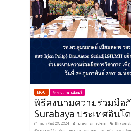
MOU
กิจกรรม มทร.ธัญบุรี
พิธีลงนามความร่วมมือก
Surabaya ประเทศอินโดน
กุมภาพันธ์ 29, 2024
praornsiri suknin
Bhayangk
,
,
,
พัฒนางานวิจัย
พัฒนาบุคลากร
ลงนามความร่วมมือ
แลกเปลี่ย