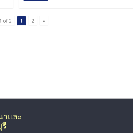
1 of 2
1
2
»
ฒนาและ
รี