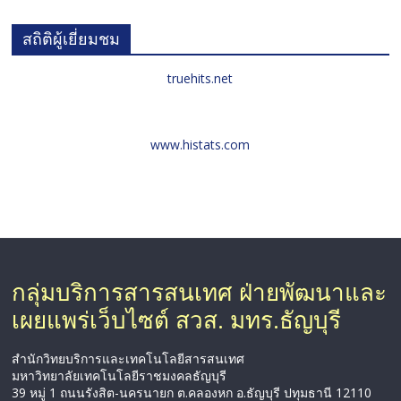
สถิติผู้เยี่ยมชม
truehits.net
www.histats.com
กลุ่มบริการสารสนเทศ ฝ่ายพัฒนาและ
เผยแพร่เว็บไซต์ สวส. มทร.ธัญบุรี
สำนักวิทยบริการและเทคโนโลยีสารสนเทศ
มหาวิทยาลัยเทคโนโลยีราชมงคลธัญบุรี
39 หมู่ 1 ถนนรังสิต-นครนายก ต.คลองหก อ.ธัญบุรี ปทุมธานี 12110