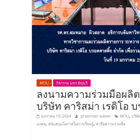
MOU
กิจกรรม มทร.ธัญบุรี
ลงนามความร่วมมือผลิตร
บริษัท คาริสม่า เรดิโอ 
,
มกราคม 19, 2024
praornsiri suknin
MOU
บริษั
,
,
มงคล
สนับสนุนโอกาสในการเรียนรู้
หารือความร่วมมือ