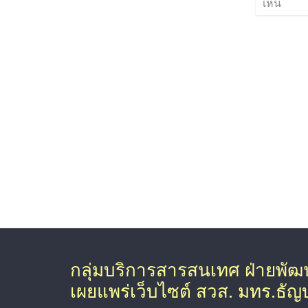
เห็น
กลุ่มบริการสารสนเทศ ฝ่ายพั
เผยแพร่เว็บไซต์ สวส. มทร.ธัญบุ