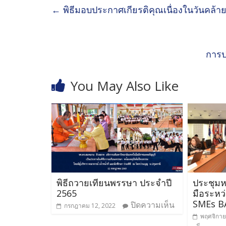
←
พิธีมอบประกาศเกียรติคุณเนื่องในวันคล้
การป
You May Also Like
พิธีถวายเทียนพรรษา ประจำปี
ประชุมห
2565
มือระหว
SMEs B
ปิดความเห็น
กรกฎาคม 12, 2022
พฤศจิกาย