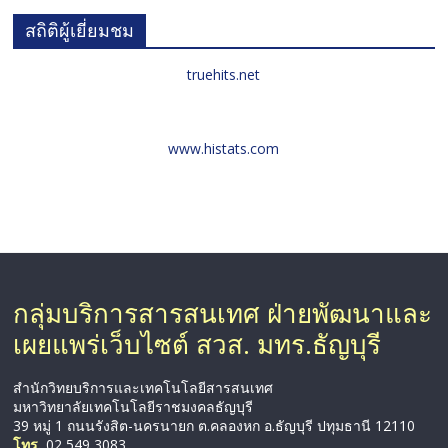
สถิติผู้เยี่ยมชม
truehits.net
www.histats.com
กลุ่มบริการสารสนเทศ ฝ่ายพัฒนาและ
เผยแพร่เว็บไซต์ สวส. มทร.ธัญบุรี
สำนักวิทยบริการและเทคโนโลยีสารสนเทศ
มหาวิทยาลัยเทคโนโลยีราชมงคลธัญบุรี
39 หมู่ 1 ถนนรังสิต-นครนายก ต.คลองหก อ.ธัญบุรี ปทุมธานี 12110
โทร.
02 549 3083