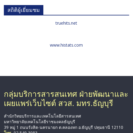
สถิติผู้เยี่ยมชม
truehits.net
www.histats.com
กลุ่มบริการสารสนเทศ ฝ่ายพัฒนาและ
เผยแพร่เว็บไซต์ สวส. มทร.ธัญบุรี
สำนักวิทยบริการและเทคโนโลยีสารสนเทศ
มหาวิทยาลัยเทคโนโลยีราชมงคลธัญบุรี
39 หมู่ 1 ถนนรังสิต-นครนายก ต.คลองหก อ.ธัญบุรี ปทุมธานี 12110
โทร.
02 549 3083