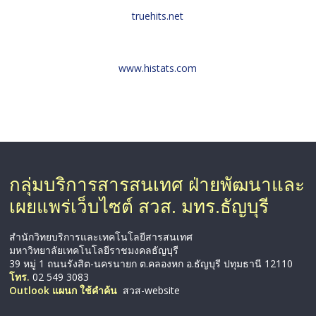
truehits.net
www.histats.com
กลุ่มบริการสารสนเทศ ฝ่ายพัฒนาและ
เผยแพร่เว็บไซต์ สวส. มทร.ธัญบุรี
สำนักวิทยบริการและเทคโนโลยีสารสนเทศ
มหาวิทยาลัยเทคโนโลยีราชมงคลธัญบุรี
39 หมู่ 1 ถนนรังสิต-นครนายก ต.คลองหก อ.ธัญบุรี ปทุมธานี 12110
โทร.
02 549 3083
Outlook แผนก ใช้คำค้น
สวส-website