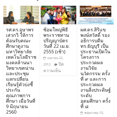
รศ.ดร.อุษาพร
ซ้อมใหญ่พิธี
ผศ.ดร.สิริแข
เสวกวิ ให้การ
พระราชทาน
พงษ์สวัสดิ์ รอง
ต้อนรับคณะ
ปริญญาบัตร
อธิการบดีม
ศึกษาดูงาน
วันที่ 22 เม.ย.
ทร.ธัญบุรี เป็น
มหาวิทยาลัย
2555 (เช้า)
ประธานเปิดใน
เทคโนโลยีราช
โครงการ
เมษายน 22,
มงคลล้านนา
ประกวดผล
ปิด
2012
วิทยาเขตน่าน
งานวิจัย
ความเห็น
และประชุม
นวัตกรรม ครั้ง
แลกเปลี่ยน
ที่ ๙ และการ
เรียนรู้ตัวบ่งชี้
ประกวดผล
ประกัน
งานสิ่งประดิษฐ์
คุณภาพการ
ระดับ
ศึกษา เมื่อวันที่
อุดมศึกษา ครั้ง
9 มิถุนายน
ที่ ๘
2560
พฤษภาคม 10,