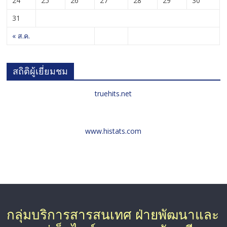
24
25
26
27
28
29
30
31
« ส.ค.
สถิติผู้เยี่ยมชม
truehits.net
www.histats.com
กลุ่มบริการสารสนเทศ ฝ่ายพัฒนาและ