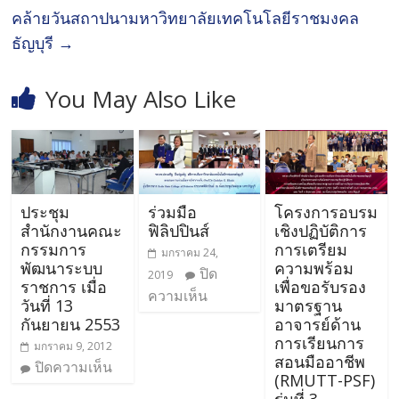
คล้ายวันสถาปนามหาวิทยาลัยเทคโนโลยีราชมงคล
ธัญบุรี
→
You May Also Like
ประชุม
ร่วมมือ
โครงการอบรม
สำนักงานคณะ
ฟิลิปปินส์
เชิงปฏิบัติการ
กรรมการ
การเตรียม
มกราคม 24,
พัฒนาระบบ
ความพร้อม
ปิด
2019
ราชการ เมื่อ
เพื่อขอรับรอง
ความเห็น
วันที่ 13
มาตรฐาน
กันยายน 2553
อาจารย์ด้าน
การเรียนการ
มกราคม 9, 2012
สอนมืออาชีพ
ปิดความเห็น
(RMUTT-PSF)
รุ่นที่ 3