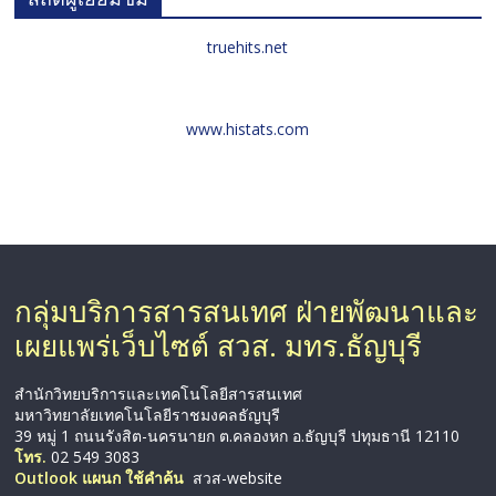
truehits.net
www.histats.com
กลุ่มบริการสารสนเทศ ฝ่ายพัฒนาและ
เผยแพร่เว็บไซต์ สวส. มทร.ธัญบุรี
สำนักวิทยบริการและเทคโนโลยีสารสนเทศ
มหาวิทยาลัยเทคโนโลยีราชมงคลธัญบุรี
39 หมู่ 1 ถนนรังสิต-นครนายก ต.คลองหก อ.ธัญบุรี ปทุมธานี 12110
โทร.
02 549 3083
Outlook แผนก ใช้คำค้น
สวส-website