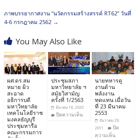
ภาพบรรยากาศงาน “นวัตกรรมสร้างสรรค์ RT62” วันที่
4-6 กรกฎาคม 2562
→
You May Also Like
ผศ.ดร.สม
ประชุมสภา
นายทหารดู
หมาย ผิว
มหาวิทยาลัย ฯ
งานด้าน
สะอาด
สมัยวิสามัญ
พลังงาน
อธิการบดี
ครั้งที่ 1/2563
ทดแทน เมื่อวัน
มหาวิทยาลัย
ที่ 23 มีนาคม
มีนาคม 18, 2020
เทคโนโลยีราช
2553
ปิดความเห็น
มงคลธัญบุรี
ธันวาคม 29,
ประชุมหารือ
ปิด
2011
คณะกรรมการ
ความเห็น