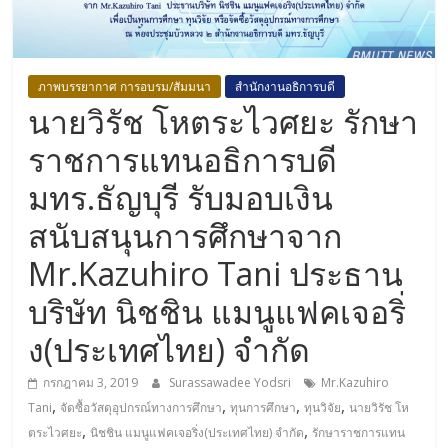
ภาพบรรยากาศ การอบรม/สัมมนา
สำนักงานอธิการบดี
นายวิรัช โหตระไวศยะ รักษา
ราชการแทนอธิการบดี
มทร.ธัญบุรี รับมอบเงิน
สนับสนุนการศึกษาจาก
Mr.Kazuhiro Tani ประธาน
บริษัท นิชชิน แมนูแฟคเจอริ่
ง(ประเทศไทย) จำกัด
กรกฎาคม 3, 2019
Surassawadee Yodsri
Mr.Kazuhiro
,
,
,
,
Tani
จัดซื้อวัสดุอุปกรณ์ทางการศึกษา
ทุนการศึกษา
ทุนวิจัย
นายวิรัช โห
,
,
ตระไวศยะ
นิชชิน แมนูแฟคเจอริ่ง(ประเทศไทย) จำกัด
รักษาราชการแทน