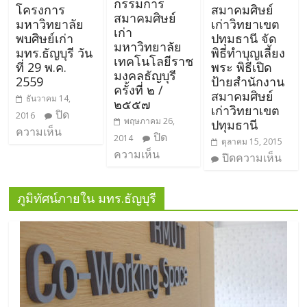
กรรมการ
โครงการ
สมาคมศิษย์
สมาคมศิษย์
มหาวิทยาลัย
เก่าวิทยาเขต
เก่า
พบศิษย์เก่า
ปทุมธานี จัด
มหาวิทยาลัย
มทร.ธัญบุรี วัน
พิธีทำบุญเลี้ยง
เทคโนโลยีราช
ที่ 29 พ.ค.
พระ พิธีเปิด
มงคลธัญบุรี
2559
ป้ายสำนักงาน
ครั้งที่ ๒ /
สมาคมศิษย์
ธันวาคม 14,
๒๕๕๗
เก่าวิทยาเขต
ปิด
2016
พฤษภาคม 26,
ปทุมธานี
ความเห็น
ปิด
2014
ตุลาคม 15, 2015
ความเห็น
ปิดความเห็น
ภูมิทัศน์ภายใน มทร.ธัญบุรี