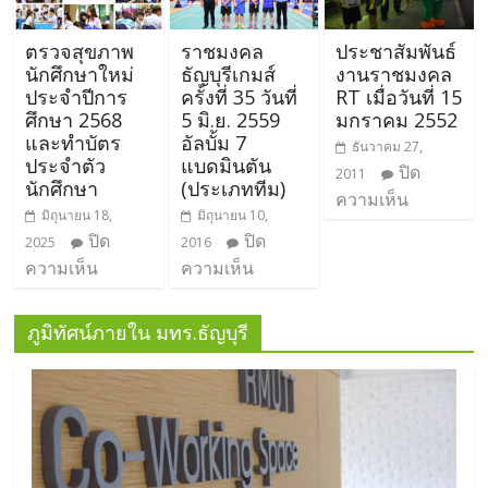
ตรวจสุขภาพ
ราชมงคล
ประชาสัมพันธ์
นักศึกษาใหม่
ธัญบุรีเกมส์
งานราชมงคล
ประจำปีการ
ครั้งที่ 35 วันที่
RT เมื่อวันที่ 15
ศึกษา 2568
5 มิ.ย. 2559
มกราคม 2552
และทำบัตร
อัลบั้ม 7
ธันวาคม 27,
ประจำตัว
แบดมินตัน
ปิด
2011
นักศึกษา
(ประเภททีม)
ความเห็น
มิถุนายน 18,
มิถุนายน 10,
ปิด
ปิด
2025
2016
ความเห็น
ความเห็น
ภูมิทัศน์ภายใน มทร.ธัญบุรี