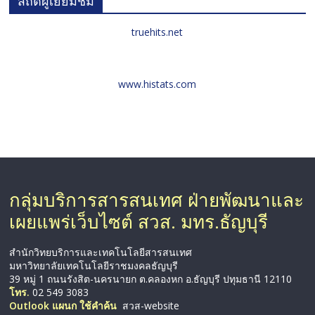
สถิติผู้เยี่ยมชม
truehits.net
www.histats.com
กลุ่มบริการสารสนเทศ ฝ่ายพัฒนาและ
เผยแพร่เว็บไซต์ สวส. มทร.ธัญบุรี
สำนักวิทยบริการและเทคโนโลยีสารสนเทศ
มหาวิทยาลัยเทคโนโลยีราชมงคลธัญบุรี
39 หมู่ 1 ถนนรังสิต-นครนายก ต.คลองหก อ.ธัญบุรี ปทุมธานี 12110
โทร.
02 549 3083
Outlook แผนก ใช้คำค้น
สวส-website