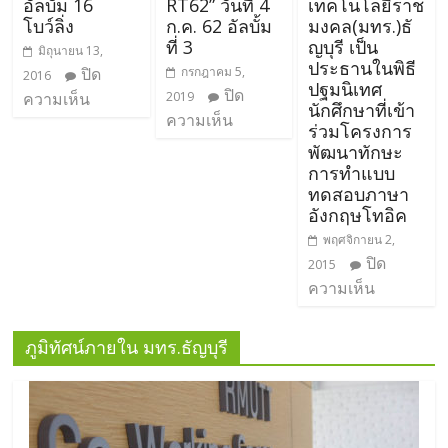
อัลบั้ม 16
RT62” วันที่ 4
เทคโนโลยีราช
โบว์ลิ่ง
ก.ค. 62 อัลบั้ม
มงคล(มทร.)ธั
ที่ 3
ญบุรี เป็น
มิถุนายน 13,
ประธานในพิธี
ปิด
กรกฎาคม 5,
2016
ปฐมนิเทศ
ปิด
ความเห็น
2019
นักศึกษาที่เข้า
ความเห็น
ร่วมโครงการ
พัฒนาทักษะ
การทำแบบ
ทดสอบภาษา
อังกฤษโทอิค
พฤศจิกายน 2,
ปิด
2015
ความเห็น
ภูมิทัศน์ภายใน มทร.ธัญบุรี