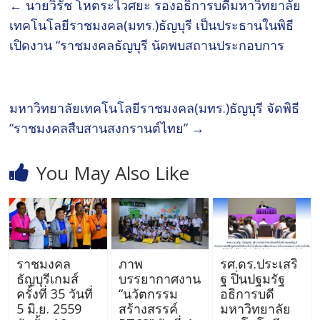
←
นายวิรัช โหตระไวศยะ รองอธิการบดีมหาวิทยาลัย
เทคโนโลยีราชมงคล(มทร.)ธัญบุรี เป็นประธานในพิธี
เปิดงาน “ราชมงคลธัญบุรี นัดพบสถานประกอบการ
มหาวิทยาลัยเทคโนโลยีราชมงคล(มทร.)ธัญบุรี จัดพิธี
“ราชมงคลสืบสานสงกรานต์ไทย”
→
You May Also Like
ราชมงคล
ภาพ
รศ.ดร.ประเสริ
ธัญบุรีเกมส์
บรรยากาศงาน
ฐ ปิ่นปฐมรัฐ
ครั้งที่ 35 วันที่
“นวัตกรรม
อธิการบดี
5 มิ.ย. 2559
สร้างสรรค์
มหาวิทยาลัย