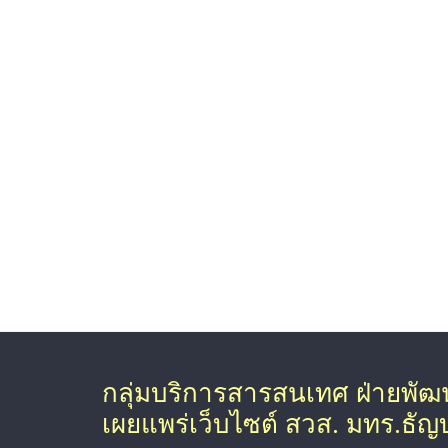
กลุ่มบริการสารสนเทศ ฝ่ายพั
เผยแพร่เว็บไซต์ สวส. มทร.ธัญบุ