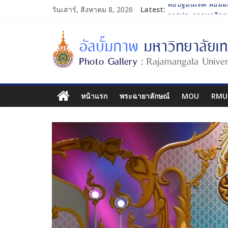
วันเสาร์, สิงหาคม 8, 2026
Latest:
พิธีปฐมนิเทศ พิธีมอ
การประกวดทูตกิจก
โครงการแลกเปลี่ย
รับน้องเข้าคณะศิล
พิธีปฐมนิเทศ พิธีมอ
หน้าแรก
พระฉายาลักษณ์
MOU
RMU