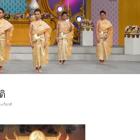
ติ
ะเกียรติ