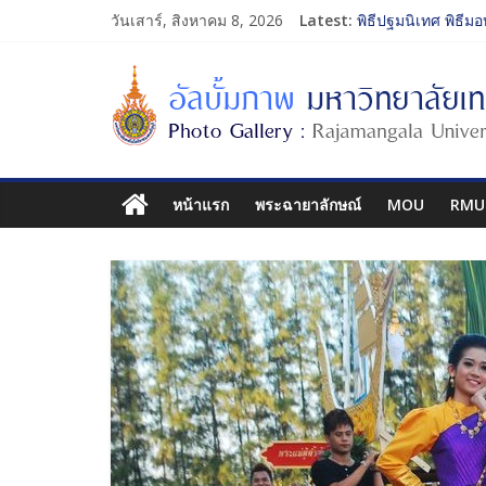
วันเสาร์, สิงหาคม 8, 2026
Latest:
พิธีปฐมนิเทศ พิธีมอ
การประกวดทูตกิจก
โครงการแลกเปลี่ย
รับน้องเข้าคณะศิล
พิธีปฐมนิเทศ พิธีมอ
หน้าแรก
พระฉายาลักษณ์
MOU
RMU