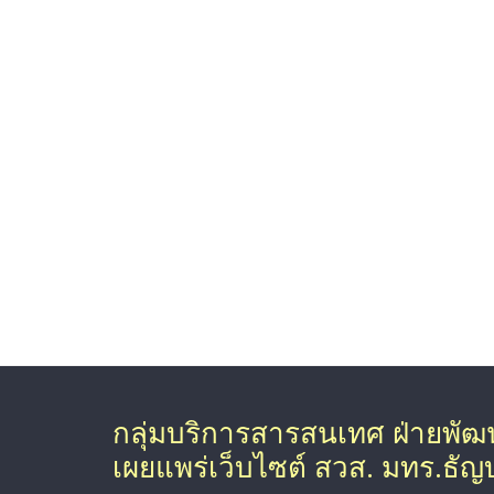
กลุ่มบริการสารสนเทศ ฝ่ายพั
เผยแพร่เว็บไซต์ สวส. มทร.ธัญบุ