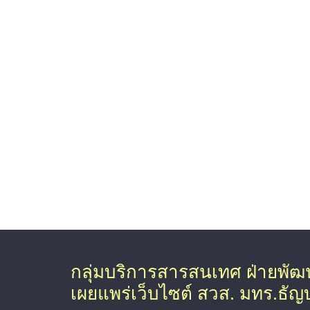
กลุ่มบริการสารสนเทศ ฝ่ายพั
เผยแพร่เว็บไซต์ สวส. มทร.ธัญบุ