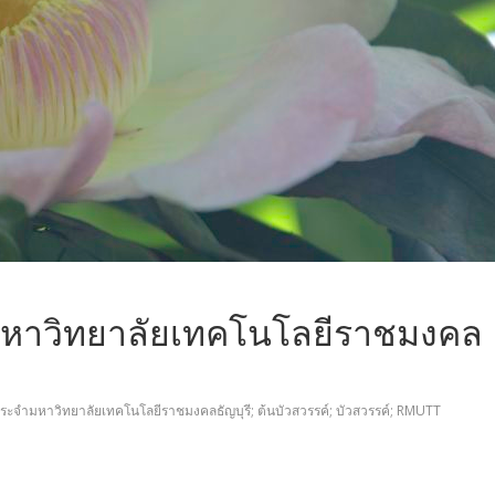
ำมหาวิทยาลัยเทคโนโลยีราชมงคล
ระจำมหาวิทยาลัยเทคโนโลยีราชมงคลธัญบุรี; ต้นบัวสวรรค์; บัวสวรรค์; RMUTT