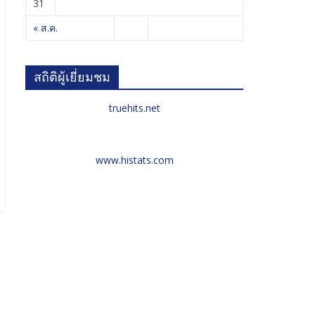
31
« ส.ค.
สถิติผู้เยี่ยมชม
truehits.net
www.histats.com