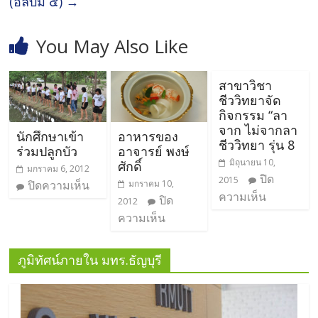
(อัลบั้ม ๕)
→
You May Also Like
สาขาวิชา
ชีววิทยาจัด
กิจกรรม “ลา
จาก ไม่จากลา
นักศึกษาเข้า
อาหารของ
ชีววิทยา รุ่น 8
ร่วมปลูกบัว
อาจารย์ พงษ์
มิถุนายน 10,
ศักดิ์
มกราคม 6, 2012
ปิด
2015
ปิดความเห็น
มกราคม 10,
ความเห็น
ปิด
2012
ความเห็น
ภูมิทัศน์ภายใน มทร.ธัญบุรี