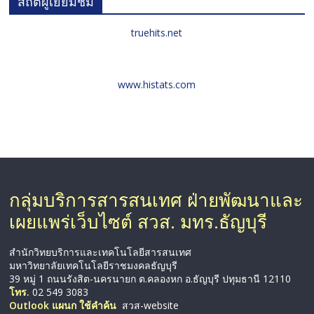
สถิติผู้เยี่ยมชม
truehits.net
www.histats.com
กลุ่มบริการสารสนเทศ ฝ่ายพัฒนาและ
เผยแพร่เว็บไซต์ สวส. มทร.ธัญบุรี
สำนักวิทยบริการและเทคโนโลยีสารสนเทศ
มหาวิทยาลัยเทคโนโลยีราชมงคลธัญบุรี
39 หมู่ 1 ถนนรังสิต-นครนายก ต.คลองหก อ.ธัญบุรี ปทุมธานี 12110
โทร.
02 549 3083
Outlook แผนก ใช้คำค้น
สวส-website