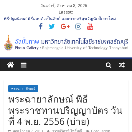
วันเสาร์, สิงหาคม 8, 2026
Latest:
พิธีปฐมนิเทศ พิธีมอบตัวเป็นศิษย์ และบายศรีสู่ขวัญนักศึกษาใหม่
ประจำปีการศึกษา 2568 รุ่นที่ 2
การประกวดทูตกิจกรรม ประจำปีการศึกษา 2568 “RMUTT Freshy
2025 Time to Nine-T”
โครงการแลกเปลี่ยนเรียนรู้บทบาทของกรรมการสภามหาวิทยาลัย
เทคโนโลยีราชมงคลธัญบุรี
รับน้องเข้าคณะศิลปกรรมศาสตร์ “โยนลูกรักษ์”
พิธีปฐมนิเทศ พิธีมอบตัวเป็นศิษย์ และบายศรีสู่ขวัญนักศึกษาใหม่
ประจำปีการศึกษา 2568 รุ่นที่ 3
พระฉายาลักษณ์
พระฉายาลักษณ์ พิธี
พระราชทานปริญญาบัตร วัน
ที่ 4 พ.ย. 2556 (บ่าย)
,
พฤศจิกายน 7, 2013
วรรณ์วิสาข์ โพธิ์มณี
Graduation