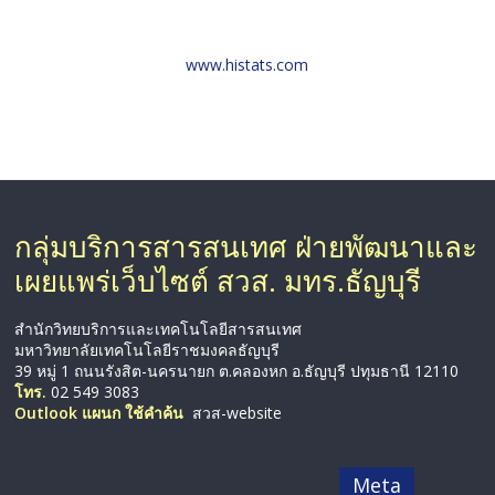
www.histats.com
กลุ่มบริการสารสนเทศ ฝ่ายพัฒนาและ
เผยแพร่เว็บไซต์ สวส. มทร.ธัญบุรี
สำนักวิทยบริการและเทคโนโลยีสารสนเทศ
มหาวิทยาลัยเทคโนโลยีราชมงคลธัญบุรี
39 หมู่ 1 ถนนรังสิต-นครนายก ต.คลองหก อ.ธัญบุรี ปทุมธานี 12110
โทร.
02 549 3083
Outlook แผนก ใช้คำค้น
สวส-website
Meta