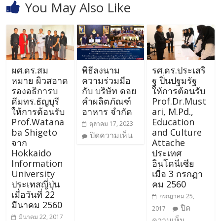
You May Also Like
ผศ.ดร.สม
พิธีลงนาม
รศ.ดร.ประเสริ
หมาย ผิวสอาด
ความร่วมมือ
ฐ ปิ่นปฐมรัฐ
รองอธิการบ
กับ บริษัท ดอย
ให้การต้อนรับ
ดีมทร.ธัญบุรี
คำผลิตภัณฑ์
Prof.Dr.Must
ให้การต้อนรับ
อาหาร จำกัด
ari, M.Pd.,
Prof.Watana
Education
ตุลาคม 17, 2023
ba Shigeto
and Culture
ปิดความเห็น
จาก
Attache
Hokkaido
ประเทศ
Information
อินโดนีเซีย
University
เมื่อ 3 กรกฏา
ประเทสญี่ปุ่น
คม 2560
เมื่อวันที่ 22
กรกฎาคม 25,
มีนาคม 2560
ปิด
2017
มีนาคม 22, 2017
ความเห็น