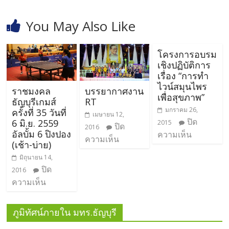
You May Also Like
โครงการอบรม
เชิงปฏิบัติการ
เรื่อง “การทำ
ไวน์สมุนไพร
ราชมงคล
บรรยากาศงาน
เพื่อสุขภาพ”
ธัญบุรีเกมส์
RT
มกราคม 26,
ครั้งที่ 35 วันที่
เมษายน 12,
ปิด
6 มิ.ย. 2559
2015
ปิด
2016
อัลบั้ม 6 ปิงปอง
ความเห็น
ความเห็น
(เช้า-บ่าย)
มิถุนายน 14,
ปิด
2016
ความเห็น
ภูมิทัศน์ภายใน มทร.ธัญบุรี