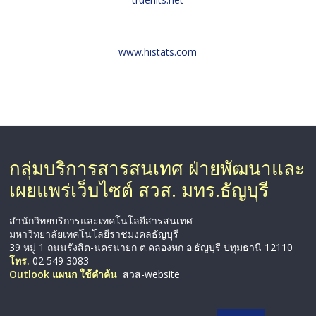
www.histats.com
กลุ่มบริการสารสนเทศ ฝ่ายพัฒนาและ
เผยแพร่เว็บไซต์ สวส. มทร.ธัญบุรี
สำนักวิทยบริการและเทคโนโลยีสารสนเทศ
มหาวิทยาลัยเทคโนโลยีราชมงคลธัญบุรี
39 หมู่ 1 ถนนรังสิต-นครนายก ต.คลองหก อ.ธัญบุรี ปทุมธานี 12110
โทร.
02 549 3083
Outlook แผนก ใช้คำค้น
สวส-website