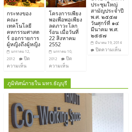
ประชุมใหญ่
สามัญประจำปี
กระทงของ
โครงการเพียง
พ.ศ. ๒๕๕๗
คณะ
พอเพื่อพอเพียง
วันศุกร์ที่ ๑๔
เทคโนโลยี
ลดภาวะโลก
มีนาคม พ.ศ.
คหกรรมศาสต
ร้อน เมื่อวันที่
๒๕๕๗
ร์ ออกรายการ
22 สิงหาคม
มีนาคม 19, 2014
ผู้หญิงถึงผู้หญิง
2552
ปิดความเห็น
มกราคม 12,
มกราคม 10,
ปิด
ปิด
2012
2012
ความเห็น
ความเห็น
ภูมิทัศน์ภายใน มทร.ธัญบุรี