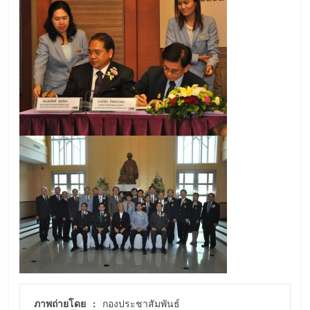
ภาพถ่ายโดย :