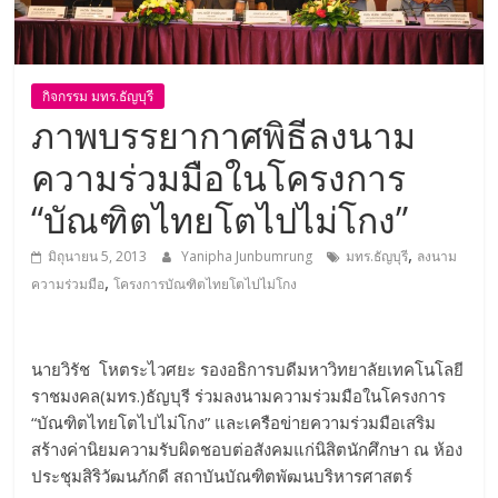
กิจกรรม มทร.ธัญบุรี
ภาพบรรยากาศพิธีลงนาม
ความร่วมมือในโครงการ
“บัณฑิตไทยโตไปไม่โกง”
,
มิถุนายน 5, 2013
Yanipha Junbumrung
มทร.ธัญบุรี
ลงนาม
,
ความร่วมมือ
โครงการบัณฑิตไทยโตไปไม่โกง
นายวิรัช โหตระไวศยะ รองอธิการบดีมหาวิทยาลัยเทคโนโลยี
ราชมงคล(มทร.)ธัญบุรี ร่วมลงนามความร่วมมือในโครงการ
“บัณฑิตไทยโตไปไม่โกง” และเครือข่ายความร่วมมือเสริม
สร้างค่านิยมความรับผิดชอบต่อสังคมแก่นิสิตนักศึกษา ณ ห้อง
ประชุมสิริวัฒนภักดี สถาบันบัณฑิตพัฒนบริหารศาสตร์