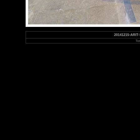
20141215-ARIT-
To