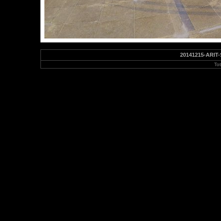
20141215-ARIT-
To