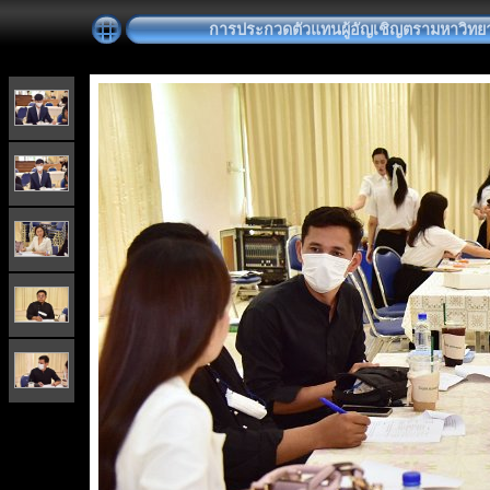
การประกวดตัวแทนผู้อัญเชิญตรามหาวิทยา