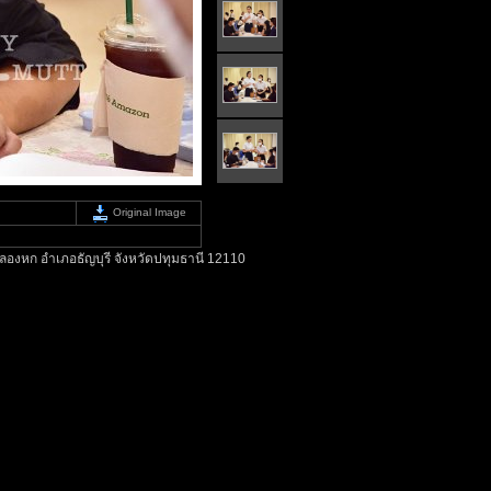
Original Image
องหก อำเภอธัญบุรี จังหวัดปทุมธานี 12110