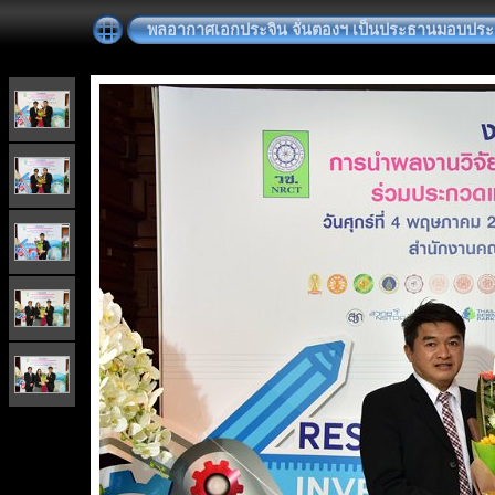
พลอากาศเอกประจิน จั่นตองฯ เป็นประธานมอบประกาศ